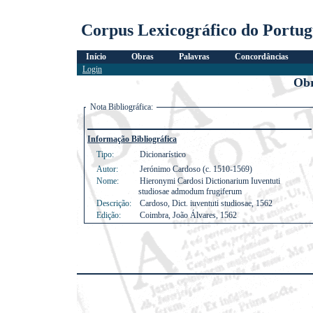
Corpus Lexicográfico do Portu
Início
Obras
Palavras
Concordâncias
Login
Obr
Nota Bibliográfica:
Informação Bibliográfica
Tipo:
Dicionarístico
Autor:
Jerónimo Cardoso (c. 1510-1569)
Nome:
Hieronymi Cardosi Dictionarium Iuventuti
studiosae admodum frugiferum
Descrição:
Cardoso, Dict. iuventuti studiosae, 1562
Edição:
Coimbra, João Álvares, 1562